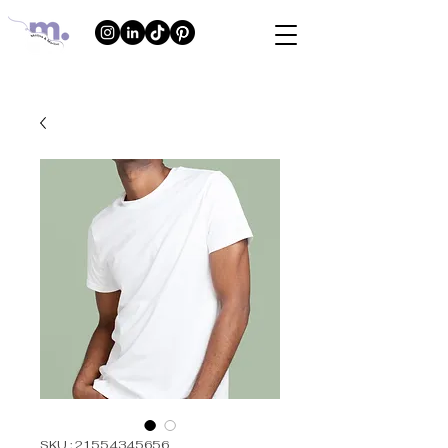
SKU : 21554345656