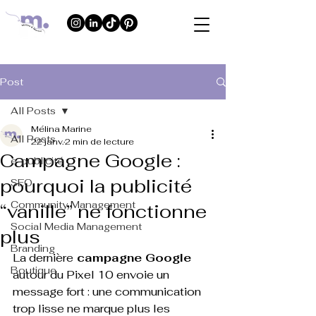
Post
All Posts
Mélina Marine
All Posts
22 janv.
2 min de lecture
Campagne Google :
e-publicité
pourquoi la publicité
SEO
Community Management
“vanille” ne fonctionne
Social Media Management
plus
Branding
La dernière
 campagne Google 
Boutique
autour du Pixel 10 envoie un 
message fort : une communication 
trop lisse ne marque plus les 